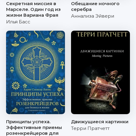
Секретная миссия в
Обещание ночного
Марселе. Один год из
серебра
жизни Вариана Фрая
Аннализа Эйвери
Илья Басс
Принципы успеха.
Движущиеся картинки
Эффективные приемы
Терри Пратчетт
розенкрейцеров для