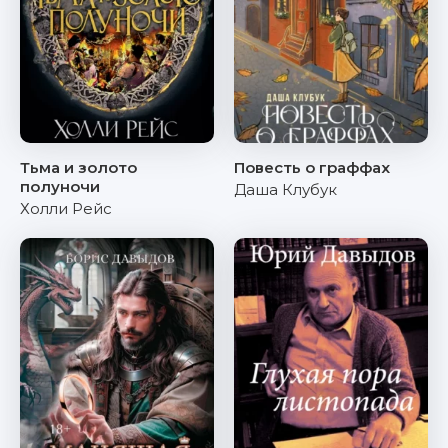
Тьма и золото
Повесть о граффах
полуночи
Даша Клубук
Холли Рейс