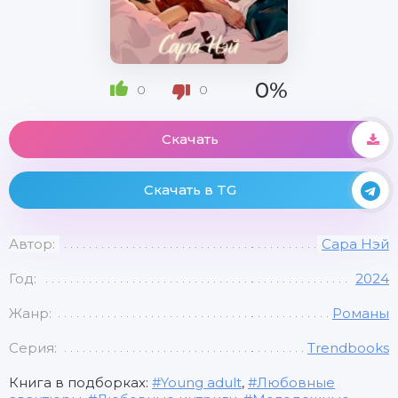
0%
0
0
Скачать
Скачать в TG
Автор:
Сара Нэй
Год:
2024
Жанр:
Романы
Серия:
Trendbooks
Книга в подборках:
Young adult
,
Любовные