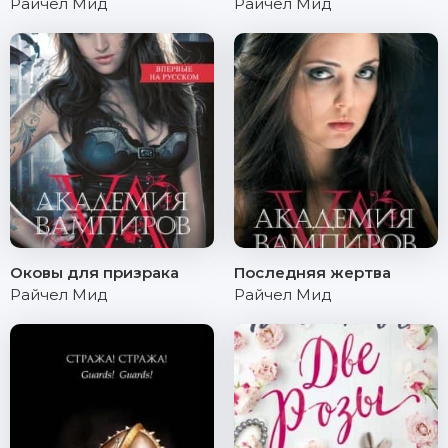
Райчел Мид
Райчел Мид
Оковы для призрака
Последняя жертва
Райчел Мид
Райчел Мид