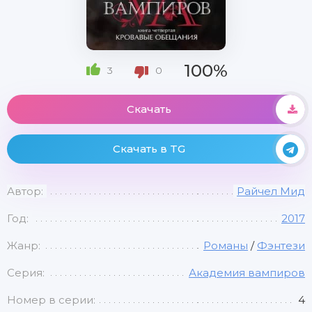
100%
3
0
Скачать
Скачать в TG
Автор:
Райчел Мид
Год:
2017
Жанр:
Романы
/
Фэнтези
Серия:
Академия вампиров
Номер в серии:
4