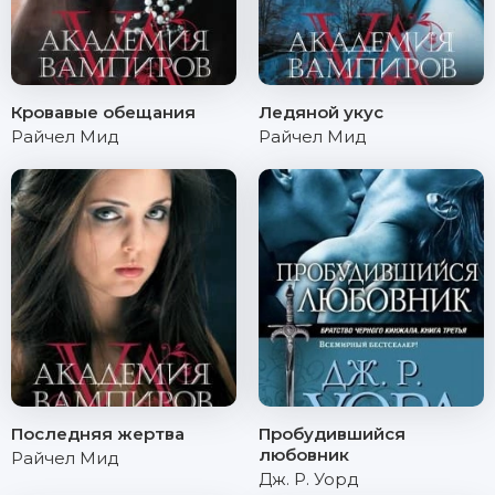
Кровавые обещания
Ледяной укус
Райчел Мид
Райчел Мид
Последняя жертва
Пробудившийся
любовник
Райчел Мид
Дж. Р. Уорд