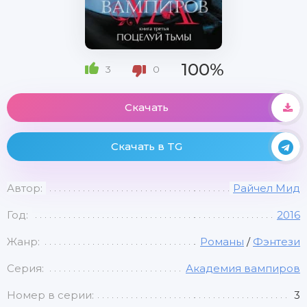
100%
3
0
Скачать
Скачать в TG
Автор:
Райчел Мид
Год:
2016
Жанр:
Романы
/
Фэнтези
Серия:
Академия вампиров
Номер в серии:
3