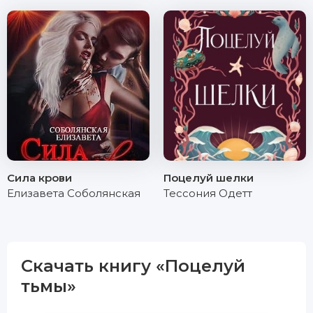
Сила крови
Поцелуй шелки
Елизавета Соболянская
Тессония Одетт
Скачать книгу «Поцелуй
тьмы»