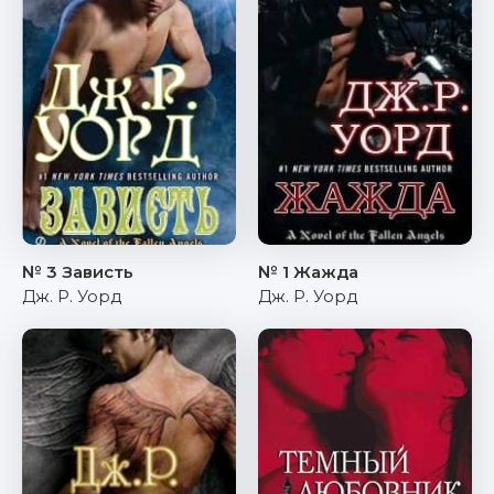
№ 3 Зависть
№ 1 Жажда
Дж. Р. Уорд
Дж. Р. Уорд