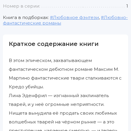
Номер в серии:
1
Книга в подборках:
Любовное фэнтези
,
Любовно-
фантастические романы
Краткое содержание книги
В этом эпическом, захватывающем
фантастическом дебютном романе Максим М.
Мартино фантастические твари сталкиваются с
Кредо убийцы.
Лина Эденфрил — изгнанный заклинатель
тварей, и у неё огромные неприятности.
Нищета вынудила её продать своих любимых
волшебных тварей на чёрном рынке — а это
преступление, караемое смертью, — и теперь