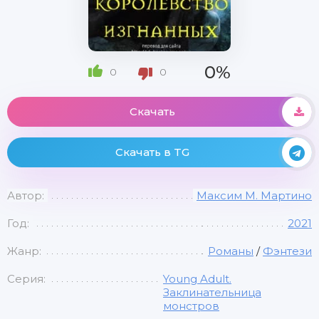
0%
0
0
Скачать
Скачать в TG
Автор:
Максим М. Мартино
Год:
2021
Жанр:
Романы
/
Фэнтези
Серия:
Young Adult.
Заклинательница
монстров