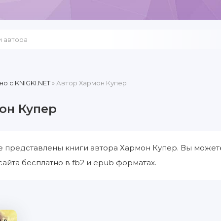
но c KNIGKI.NET
» Автор Хармон Купер
он Купер
е представлены книги автора Хармон Купер. Вы может
сайта бесплатно в fb2 и epub форматах.