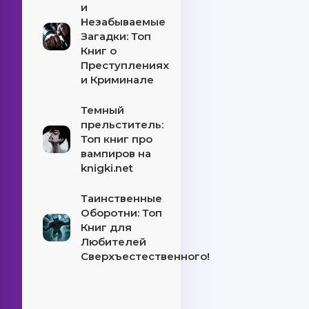
и
Незабываемые
Загадки: Топ
Книг о
Преступлениях
и Криминале
Темный
прельститель:
Топ книг про
вампиров на
knigki.net
Таинственные
Оборотни: Топ
Книг для
Любителей
Сверхъестественного!