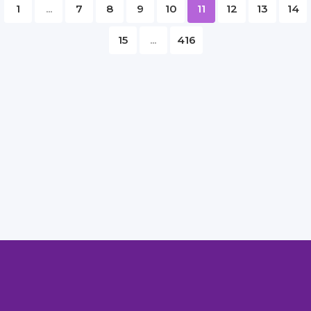
1
...
7
8
9
10
11
12
13
14
15
...
416
Правообладателям
Авторам
Обратная связь
Внимание!
Скачать книги бесплатно
из нашей библиотеки,