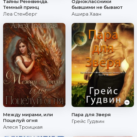
Тайны Реннвинда.
Одноклассники
Темный принц
бывшими не бывают
Леа Стенберг
Ашира Хаан
Между мирами, или
Пара для Зверя
Поцелуй огня
Грейс Гудвин
Алеся Троицкая