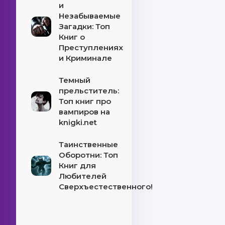
и
Незабываемые
Загадки: Топ
Книг о
Преступлениях
и Криминале
Темный
прельститель:
Топ книг про
вампиров на
knigki.net
Таинственные
Оборотни: Топ
Книг для
Любителей
Сверхъестественного!