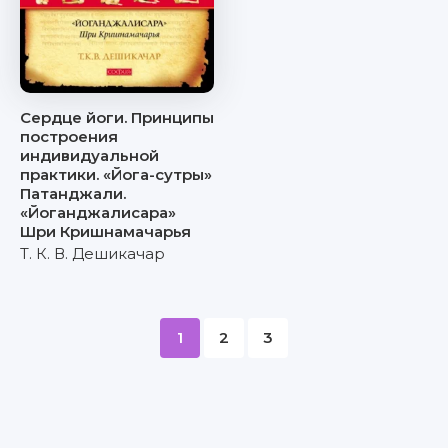
Сердце йоги. Принципы
построения
индивидуальной
практики. «Йога-сутры»
Патанджали.
«Йоганджалисара»
Шри Кришнамачарья
Т. К. В. Дешикачар
1
2
3