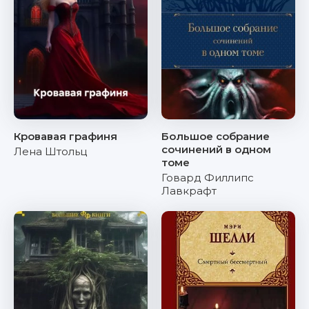
Кровавая графиня
Большое собрание
сочинений в одном
Лена Штольц
томе
Говард Филлипс
Лавкрафт