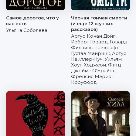
Самое дорогое, что у
Черная гончая смерти
вас есть
(и еще 12 жутких
рассказов)
Ульяна Соболева
Артур Конан Дойл
,
Роберт Говард
,
Говард
Филлипс Лавкрафт
,
Густав Майринк
,
Артур
Квиллер-Куч
,
Уильям
Хоуп Ходжсон
,
Фитц
Джеймс О'Брайен
,
Френсис Мэрион
Кроуфорд