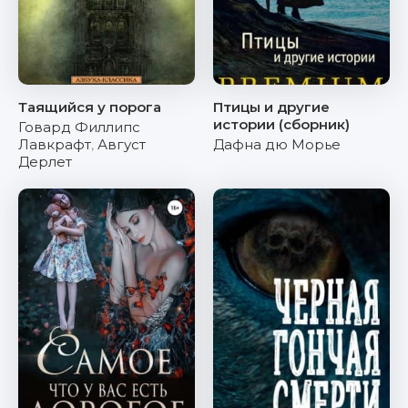
Таящийся у порога
Птицы и другие
истории (сборник)
Говард Филлипс
Лавкрафт
,
Август
Дафна дю Морье
Дерлет