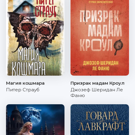
Магия кошмара
Призрак мадам Кроул
Питер Страуб
Джозеф Шеридан Ле
Фаню