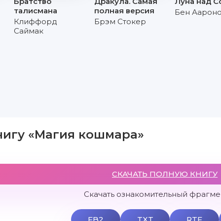
Братство
Дракула. Самая
Луна над С
талисмана
полная версия
Бен Аарон
Клиффорд
Брэм Стокер
Саймак
нигу «Магия кошмара»
СКАЧАТЬ ПОЛНУЮ КНИГУ
Скачать ознакомительный фрагмен
FB2
TXT
RTF