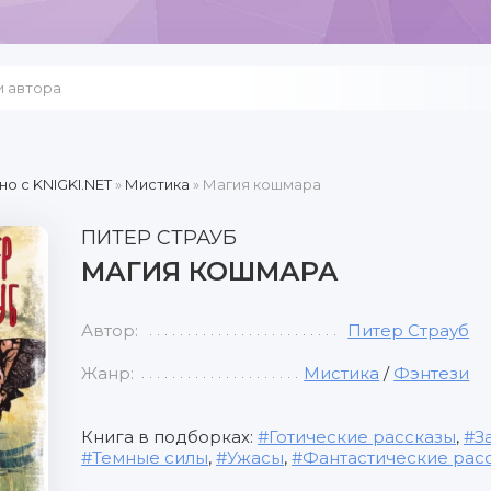
но c KNIGKI.NET
»
Мистика
» Магия кошмара
ПИТЕР СТРАУБ
МАГИЯ КОШМАРА
Автор:
Питер Страуб
Жанр:
Мистика
/
Фэнтези
Книга в подборках:
Готические рассказы
,
З
Темные силы
,
Ужасы
,
Фантастические рас