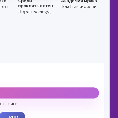
охо
Среди
Академия мрака
проклятых стен
ович
Том Пиккирилли
Лорен Блэквуд
т книги:
EPUB