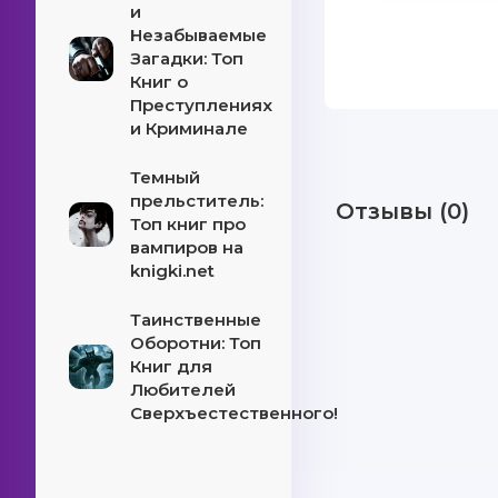
и
Незабываемые
Загадки: Топ
Книг о
Преступлениях
и Криминале
Темный
прельститель:
Отзывы (0)
Топ книг про
вампиров на
knigki.net
Таинственные
Оборотни: Топ
Книг для
Любителей
Сверхъестественного!