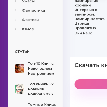
Вампирские
Ужасы
хроники
Интервью с
Фантастика
вампиром.
Вампир Лестат.
Фэнтези
Царица
Проклятых
Юмор
Энн Райс
СТАТЬИ
Топ-10 Книг с
Скачать к
Новогодним
Настроением
Топ книжных
новинок
ноября 2023
Темные Улицы