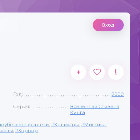
Вход
+
!
Год:
2000
Серия:
Вселенная Стивена
Кинга
арубежное фэнтези
,
Кошмары
,
Мистика
,
сказы
,
Хоррор