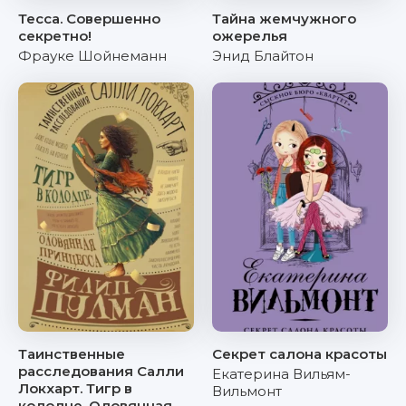
Тесса. Совершенно
Тайна жемчужного
секретно!
ожерелья
Фрауке Шойнеманн
Энид Блайтон
Таинственные
Секрет салона красоты
расследования Салли
Екатерина Вильям-
Локхарт. Тигр в
Вильмонт
колодце. Оловянная