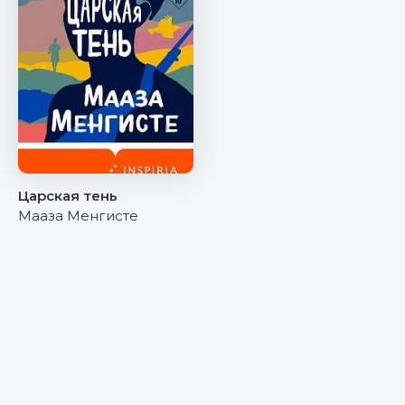
Царская тень
Мааза Менгисте