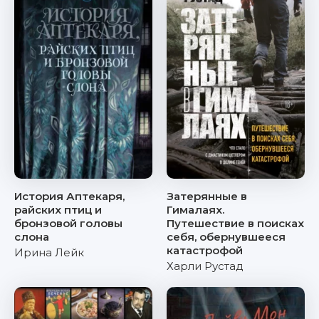
История Аптекаря,
Затерянные в
райских птиц и
Гималаях.
бронзовой головы
Путешествие в поисках
слона
себя, обернувшееся
катастрофой
Ирина Лейк
Харли Рустад