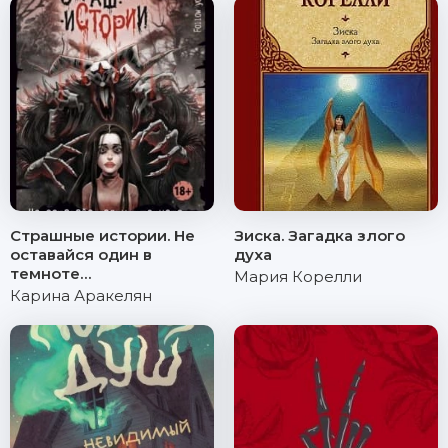
Страшные истории. Не
Зиска. Загадка злого
оставайся один в
духа
темноте…
Мария Корелли
Карина Аракелян