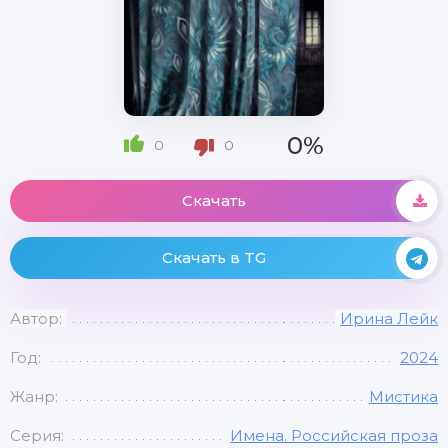
0%
0
0
Скачать
Скачать в TG
Автор:
Ирина Лейк
Год:
2024
Жанр:
Мистика
Серия:
Имена. Российская проза