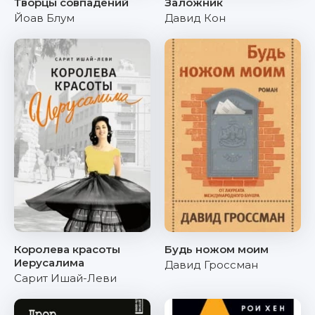
Творцы совпадений
Заложник
Йоав Блум
Давид Кон
Королева красоты
Будь ножом моим
Иерусалима
Давид Гроссман
Сарит Ишай-Леви