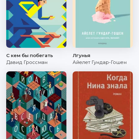
С кем бы побегать
Лгунья
Давид Гроссман
Айелет Гундар-Гошен