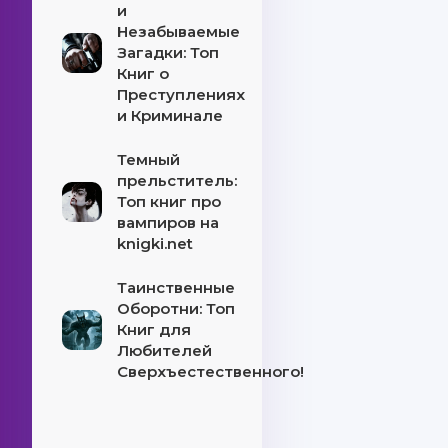
и
Незабываемые
Загадки: Топ
Книг о
Преступлениях
и Криминале
Темный
прельститель:
Топ книг про
вампиров на
knigki.net
Таинственные
Оборотни: Топ
Книг для
Любителей
Сверхъестественного!