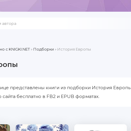
но c KNIGKI.NET
»
Подборки
» История Европы
ропы
ице представлены книги из подборки История Европы
 сайта бесплатно в FB2 и EPUB форматах.