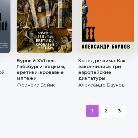
.
Бурный XVI век.
Конец режима. Как
Габсбурги, ведьмы,
закончились три
ой
еретики, кровавые
европейские
мятежи
диктатуры
Фрэнсис Вейнс
Александр Баунов
1
2
3