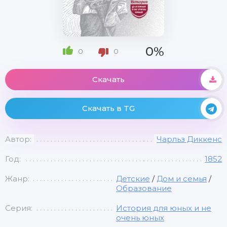
0%
0
0
Скачать
Скачать в TG
Автор:
Чарльз Диккенс
Год:
1852
Жанр:
Детские
/
Дом и семья
/
Образование
Серия:
История для юных и не
очень юных