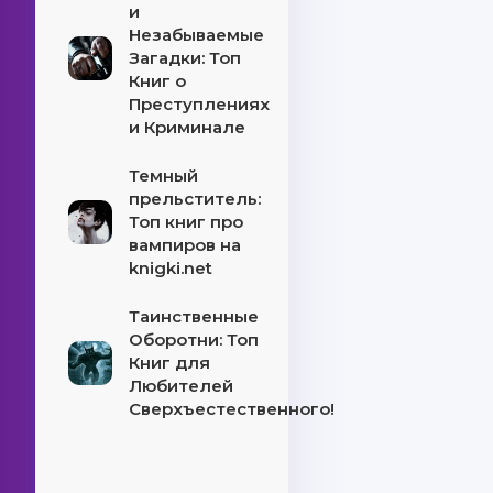
и
Незабываемые
Загадки: Топ
Книг о
Преступлениях
и Криминале
Темный
прельститель:
Топ книг про
вампиров на
knigki.net
Таинственные
Оборотни: Топ
Книг для
Любителей
Сверхъестественного!