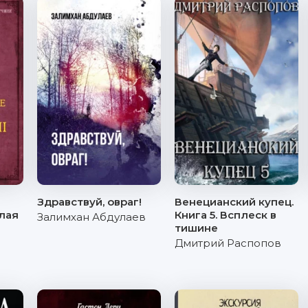
Здравствуй, овраг!
Венецианский купец.
лая
Книга 5. Всплеск в
Залимхан Абдулаев
тишине
Дмитрий Распопов