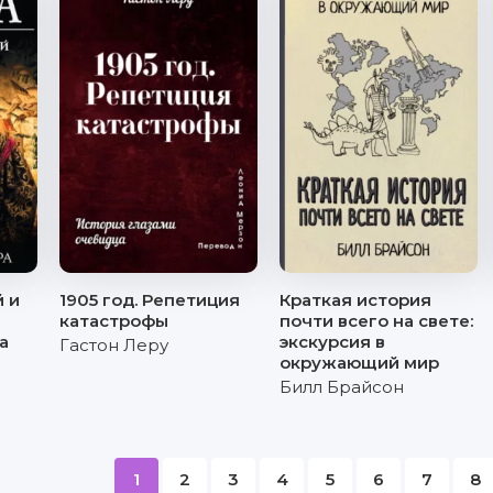
 и
1905 год. Репетиция
Краткая история
катастрофы
почти всего на свете:
а
экскурсия в
Гастон Леру
окружающий мир
Билл Брайсон
1
2
3
4
5
6
7
8