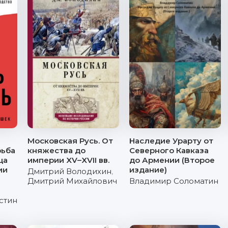
Московская Русь. От
Наследие Урарту от
рьба
княжества до
Северного Кавказа
ца
империи XV–XVII вв.
до Армении (Второе
ии
издание)
Дмитрий Володихин
,
Дмитрий Михайлович
Владимир Соломатин
стин