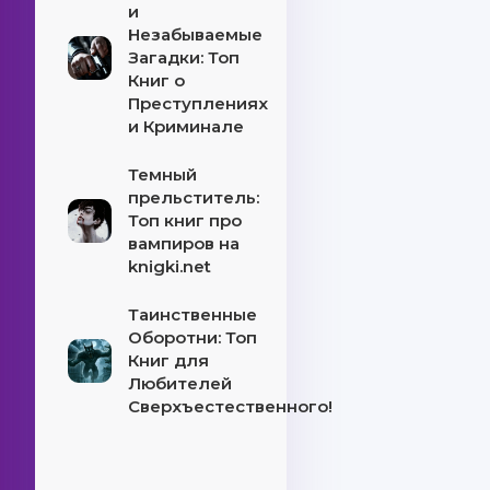
и
Незабываемые
Загадки: Топ
Книг о
Преступлениях
и Криминале
Темный
прельститель:
Топ книг про
вампиров на
knigki.net
Таинственные
Оборотни: Топ
Книг для
Любителей
Сверхъестественного!