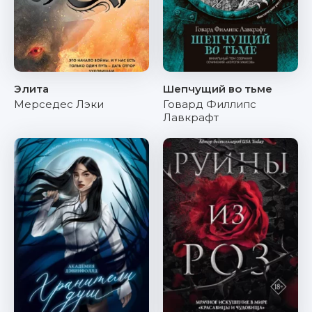
Элита
Шепчущий во тьме
Мерседес Лэки
Говард Филлипс
Лавкрафт