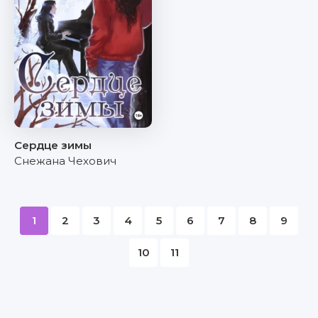
Сердце зимы
Снежана Чехович
1
2
3
4
5
6
7
8
9
10
11