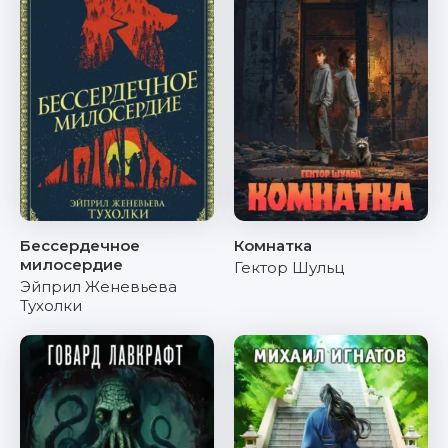
Бессердечное
Комнатка
милосердие
Гектор Шульц
Эйприл Женевьева
Тухолки