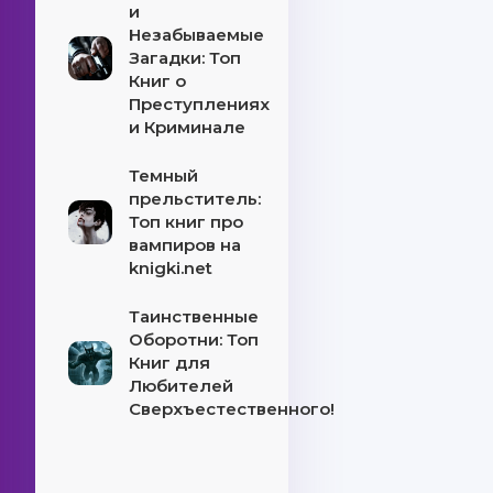
и
Незабываемые
Загадки: Топ
Книг о
Преступлениях
и Криминале
Темный
прельститель:
Топ книг про
вампиров на
knigki.net
Таинственные
Оборотни: Топ
Книг для
Любителей
Сверхъестественного!