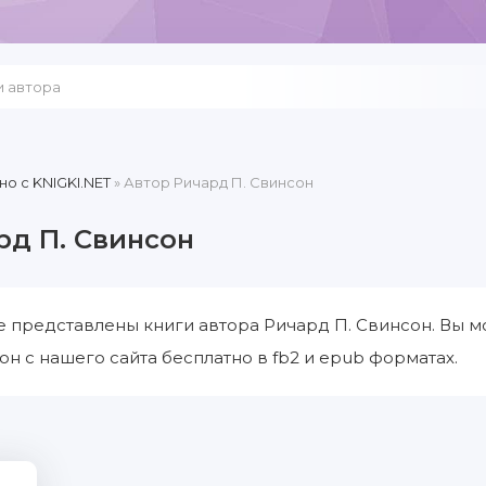
но c KNIGKI.NET
» Автор Ричард П. Свинсон
рд П. Свинсон
е представлены книги автора Ричард П. Свинсон. Вы м
он с нашего сайта бесплатно в fb2 и epub форматах.