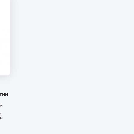
гии
м
,
н