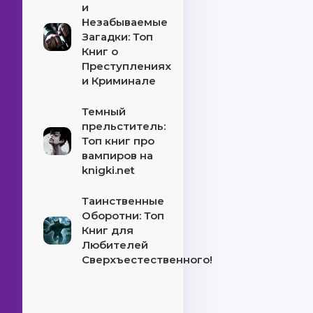
и
Незабываемые
Загадки: Топ
Книг о
Преступлениях
и Криминале
Темный
прельститель:
Топ книг про
вампиров на
knigki.net
Таинственные
Оборотни: Топ
Книг для
Любителей
Сверхъестественного!