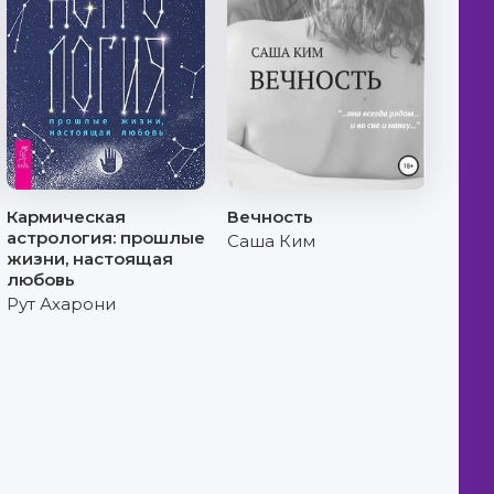
Кармическая
Вечность
астрология: прошлые
Саша Ким
жизни, настоящая
любовь
Рут Ахарони