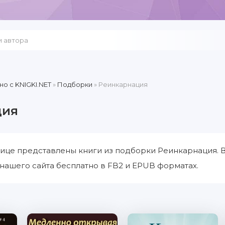
но c KNIGKI.NET
»
Подборки
» Реинкарнация
ция
ице представлены книги из подборки Реинкарнация. 
нашего сайта бесплатно в FB2 и EPUB форматах.