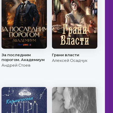
За последним
Грани власти
порогом. Академиум
Алексей Осадчук
Андрей Стоев