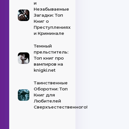
и
Незабываемые
Загадки: Топ
Книг о
Преступлениях
и Криминале
Темный
прельститель:
Топ книг про
вампиров на
knigki.net
Таинственные
Оборотни: Топ
Книг для
Любителей
Сверхъестественного!