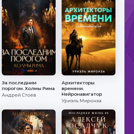
За последним
Архитекторы
порогом. Холмы Рима
времени.
Нейронавигатор
Андрей Стоев
Уриэль Миронза