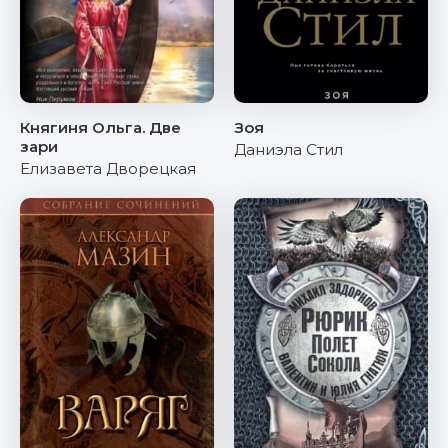
Княгиня Ольга. Две
Зоя
зари
Даниэла Стил
Елизавета Дворецкая