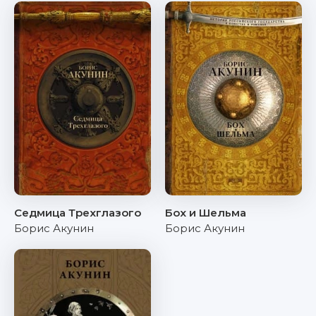
Седмица Трехглазого
Бох и Шельма
Борис Акунин
Борис Акунин