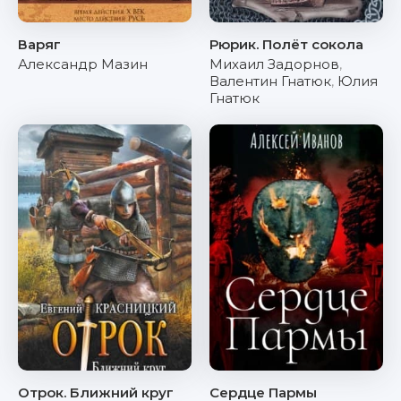
Варяг
Рюрик. Полёт сокола
Александр Мазин
Михаил Задорнов
,
Валентин Гнатюк
,
Юлия
Гнатюк
Отрок. Ближний круг
Сердце Пармы