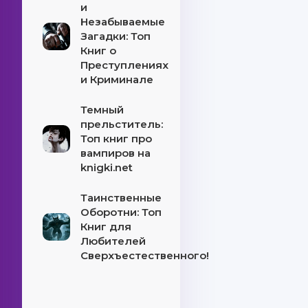
и
Незабываемые
Загадки: Топ
Книг о
Преступлениях
и Криминале
Темный
прельститель:
Топ книг про
вампиров на
knigki.net
Таинственные
Оборотни: Топ
Книг для
Любителей
Сверхъестественного!