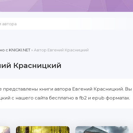
но c KNIGKI.NET
» Автор Евгений Красницкий
ний Красницкий
е представлены книги автора Евгений Красницкий. Вы
кий с нашего сайта бесплатно в fb2 и epub форматах.