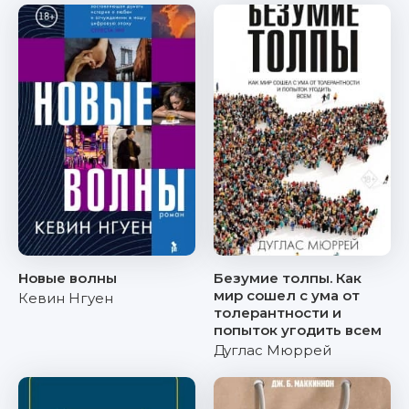
Новые волны
Безумие толпы. Как
мир сошел с ума от
Кевин Нгуен
толерантности и
попыток угодить всем
Дуглас Мюррей