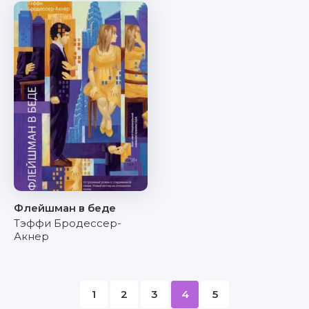
Флейшман в беде
Тэффи Бродессер-
Акнер
1
2
3
4
5