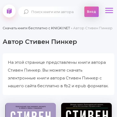
Вход
Скачать книги бесплатно c KNIGKI.NET
» Автор Стивен Пинкер
Автор Стивен Пинкер
На этой странице представлены книги автора
Стивен Пинкер. Вы можете скачать
электронные книги автора Стивен Пинкер с
нашего сайта бесплатно в fb2 и epub форматах.