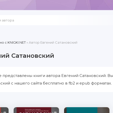
но c KNIGKI.NET
» Автор Евгений Сатановский
ний Сатановский
е представлены книги автора Евгений Сатановский. Вы
ский с нашего сайта бесплатно в fb2 и epub форматах.