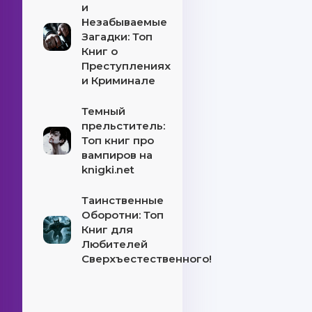
и
Незабываемые
Загадки: Топ
Книг о
Преступлениях
и Криминале
Темный
прельститель:
Топ книг про
вампиров на
knigki.net
Таинственные
Оборотни: Топ
Книг для
Любителей
Сверхъестественного!