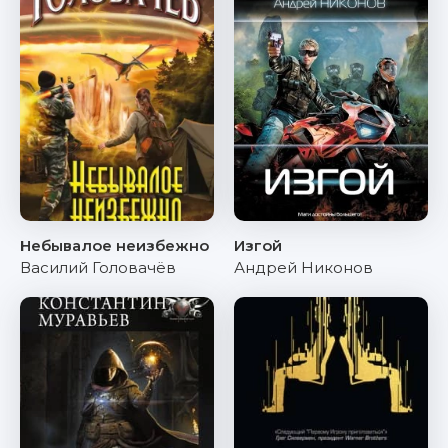
Небывалое неизбежно
Изгой
Василий Головачёв
Андрей Никонов