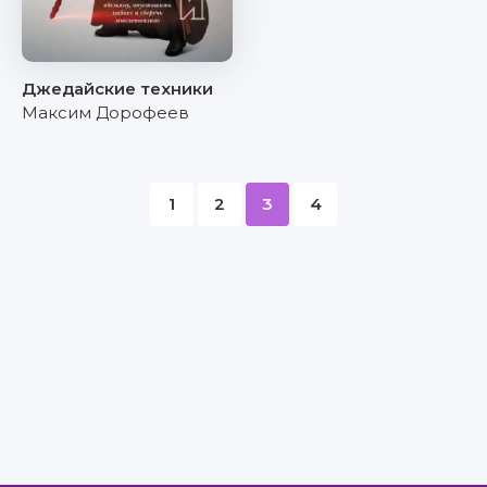
Джедайские техники
Максим Дорофеев
1
2
3
4