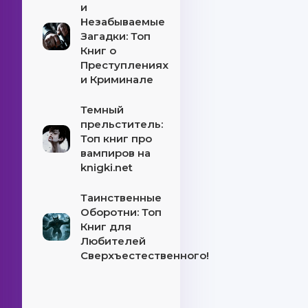
и
Незабываемые
Загадки: Топ
Книг о
Преступлениях
и Криминале
Темный
прельститель:
Топ книг про
вампиров на
knigki.net
Таинственные
Оборотни: Топ
Книг для
Любителей
Сверхъестественного!