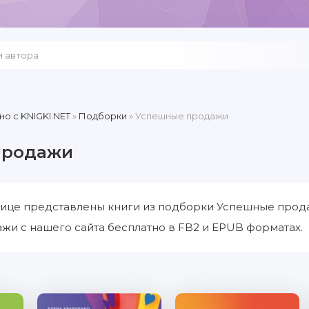
но c KNIGKI.NET
»
Подборки
» Успешные продажи
продажи
нице представлены книги из подборки Успешные прода
и с нашего сайта бесплатно в FB2 и EPUB форматах.