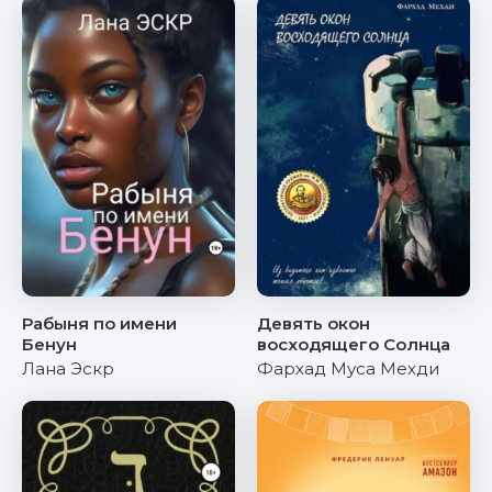
Рабыня по имени
Девять окон
Бенун
восходящего Солнца
Лана Эскр
Фархад Муса Мехди