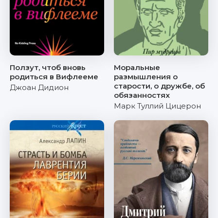
Ползут, чтоб вновь
Моральные
родиться в Вифлееме
размышления о
старости, о дружбе, об
Джоан Дидион
обязанностях
Марк Туллий Цицерон