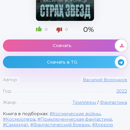
0%
0
0
Скачать
Скачать в TG
Автор:
Василий Воронков
Год:
2022
Жанр:
Триллеры
/
Фантастика
Книга в подборках:
Космические войны
,
Космоопера
,
Приключенческая фантастика
,
Самиздат
,
Фантастический боевик
,
Хоррор