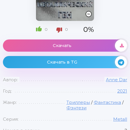
0%
0
0
Скачать
Скачать в TG
Автор:
Anne Dar
Год:
2021
Жанр:
Триллеры
/
Фантастика
/
Фэнтези
Серия:
Metall