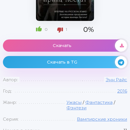
0%
0
1
Скачать
Скачать в TG
Автор:
Энн Райс
Год:
2016
Жанр:
Ужасы
/
Фантастика
/
Фэнтези
Серия:
Вампирские хроники