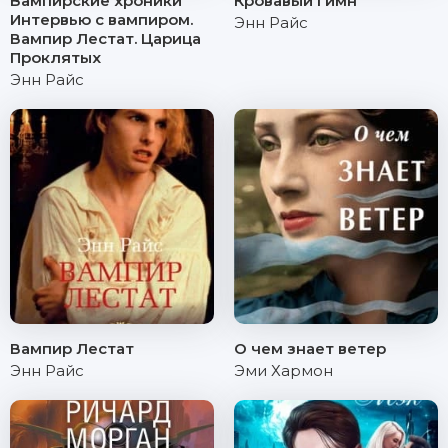
Вампирские хроники
Кровавый гимн
Интервью с вампиром.
Энн Райс
Вампир Лестат. Царица
Проклятых
Энн Райс
Вампир Лестат
О чем знает ветер
Энн Райс
Эми Хармон