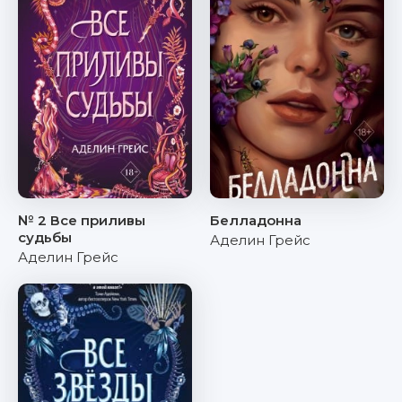
№ 2 Все приливы
Белладонна
судьбы
Аделин Грейс
Аделин Грейс