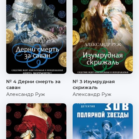
№ 4 Дерни смерть за
№ 3 Изумрудная
саван
скрижаль
Александр Руж
Александр Руж