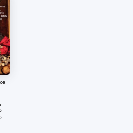
ов.
о
о
в