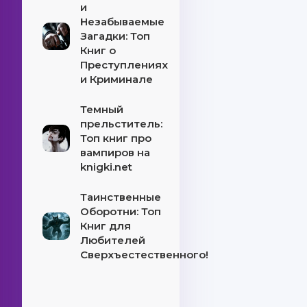
и
Незабываемые
Загадки: Топ
Книг о
Преступлениях
и Криминале
Темный
прельститель:
Топ книг про
вампиров на
knigki.net
Таинственные
Оборотни: Топ
Книг для
Любителей
Сверхъестественного!