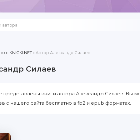
но c KNIGKI.NET
» Автор Александр Силаев
сандр Силаев
е представлены книги автора Александр Силаев. Вы м
в с нашего сайта бесплатно в fb2 и epub форматах.