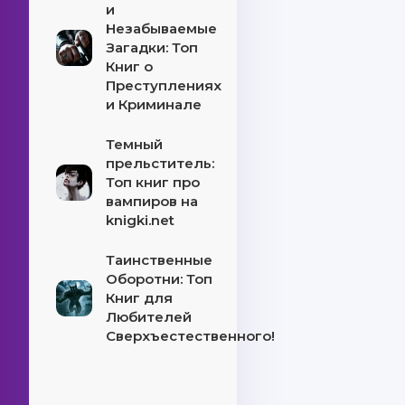
и
Незабываемые
Загадки: Топ
Книг о
Преступлениях
и Криминале
Темный
прельститель:
Топ книг про
вампиров на
knigki.net
Таинственные
Оборотни: Топ
Книг для
Любителей
Сверхъестественного!