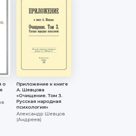
 о
Приложение к книге
я
А. Шевцова
«Очищение. Том 3.
Русская народная
ов
психология»
Александр Шевцов
(Андреев)