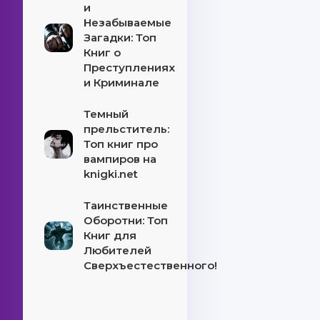
и
Незабываемые
Загадки: Топ
Книг о
Преступлениях
и Криминале
Темный
прельститель:
Топ книг про
вампиров на
knigki.net
Таинственные
Оборотни: Топ
Книг для
Любителей
Сверхъестественного!