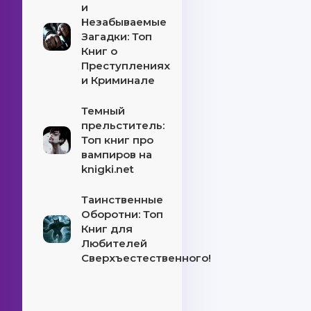
и
Незабываемые
Загадки: Топ
Книг о
Преступлениях
и Криминале
Темный
прельститель:
Топ книг про
вампиров на
knigki.net
Таинственные
Оборотни: Топ
Книг для
Любителей
Сверхъестественного!