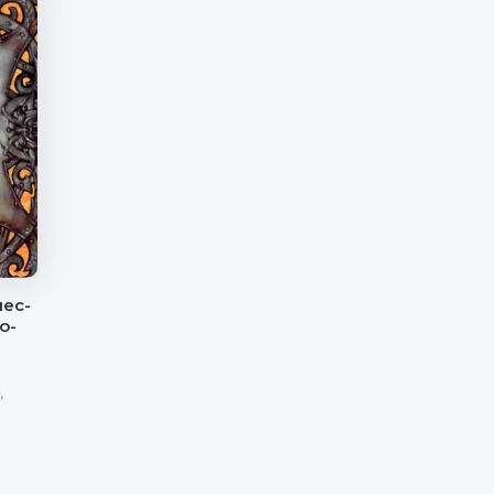
нес-
о-
,