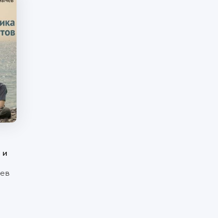
 и
чев