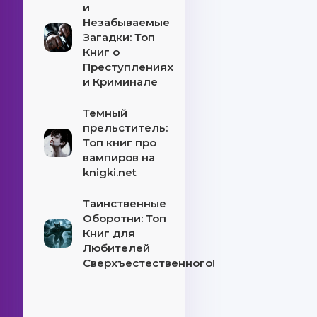
и
Незабываемые
Загадки: Топ
Книг о
Преступлениях
и Криминале
Темный
прельститель:
Топ книг про
вампиров на
knigki.net
Таинственные
Оборотни: Топ
Книг для
Любителей
Сверхъестественного!