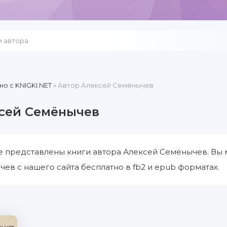
но c KNIGKI.NET
» Автор Алексей Семёнычев
сей Семёнычев
е представлены книги автора Алексей Семёнычев. Вы 
ев с нашего сайта бесплатно в fb2 и epub форматах.