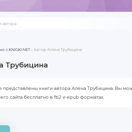
но c KNIGKI.NET
» Автор Алёна Трубицина
а Трубицина
е представлены книги автора Алёна Трубицина. Вы мож
его сайта бесплатно в fb2 и epub форматах.