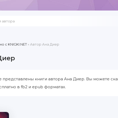
но c KNIGKI.NET
» Автор Ана Диер
Диер
е представлены книги автора Ана Диер. Вы можете ска
сплатно в fb2 и epub форматах.