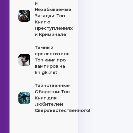
и
Незабываемые
Загадки: Топ
Книг о
Преступлениях
и Криминале
Темный
прельститель:
Топ книг про
вампиров на
knigki.net
Таинственные
Оборотни: Топ
Книг для
Любителей
Сверхъестественного!