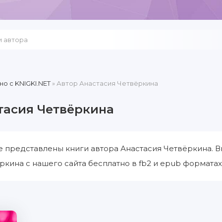
но c KNIGKI.NET
» Автор Анастасия Четвёркина
тасия Четвёркина
е представлены книги автора Анастасия Четвёркина. В
ркина с нашего сайта бесплатно в fb2 и epub форматах