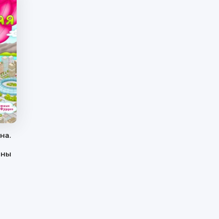
на.
ины