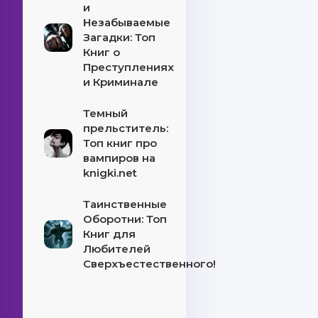
и
Незабываемые
Загадки: Топ
Книг о
Преступлениях
и Криминале
Темный
прельститель:
Топ книг про
вампиров на
knigki.net
Таинственные
Оборотни: Топ
Книг для
Любителей
Сверхъестественного!