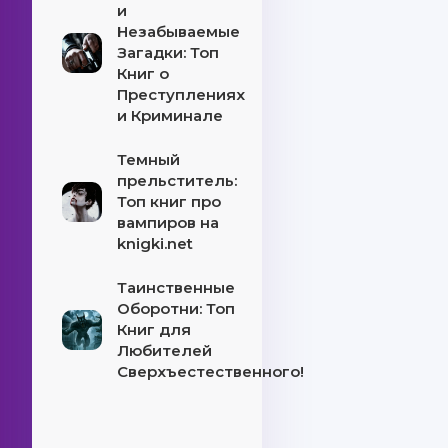
и
Незабываемые
Загадки: Топ
Книг о
Преступлениях
и Криминале
Темный
прельститель:
Топ книг про
вампиров на
knigki.net
Таинственные
Оборотни: Топ
Книг для
Любителей
Сверхъестественного!