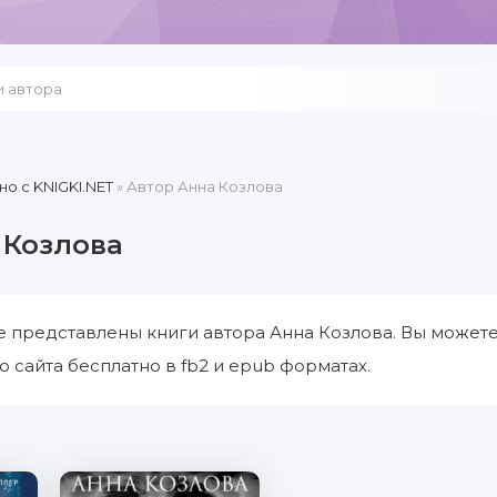
но c KNIGKI.NET
» Автор Анна Козлова
 Козлова
е представлены книги автора Анна Козлова. Вы можете
о сайта бесплатно в fb2 и epub форматах.