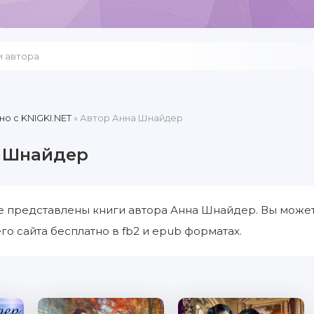
но c KNIGKI.NET
» Автор Анна Шнайдер
а Шнайдер
е представлены книги автора Анна Шнайдер. Вы может
о сайта бесплатно в fb2 и epub форматах.