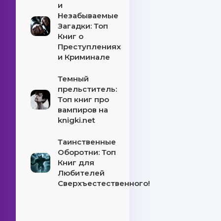
и
Незабываемые
Загадки: Топ
Книг о
Преступлениях
и Криминале
Темный
прельститель:
Топ книг про
вампиров на
knigki.net
Таинственные
Оборотни: Топ
Книг для
Любителей
Сверхъестественного!